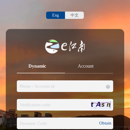
Eng
中文
Dynamic
Account
Obtain