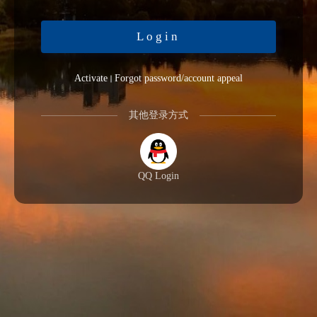
Login
Activate
Forgot password/account appeal
其他登录方式
QQ Login